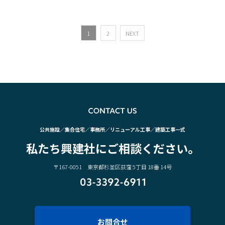
1
2
NEXT
CO
公共施設／集合住宅／事務所／リニューアル工事／建築工事一式
私たち興建社にご相談ください。
〒167-0051 東京都杉並区荻窪 5丁目 18番 14号
03-3392-6911
お問合せ