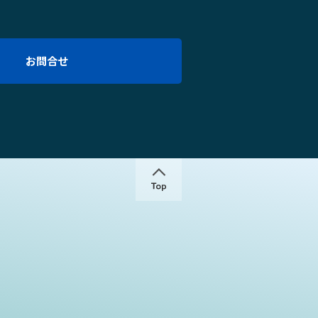
お問合せ
↑
Copyright KOKENSHA Co., L