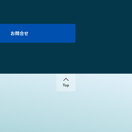
お問合せ
↑
Copyright KOKENSHA Co., L