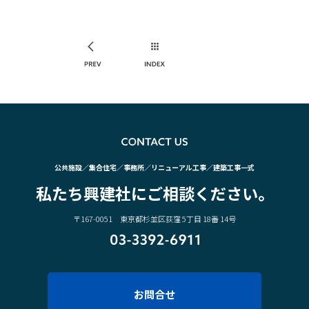
PREV
INDEX
CO
公共施設／集合住宅／事務所／リニューアル工事／建築工事一式
私たち興建社にご相談ください。
〒167-0051 東京都杉並区荻窪 5丁目 18番 14号
03-3392-6911
お問合せ