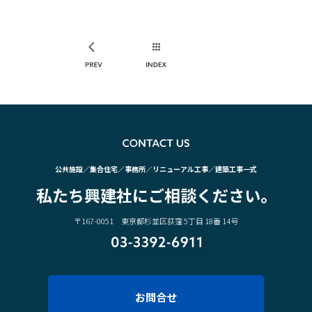
PREV
INDEX
CO
公共施設／集合住宅／事務所／リニューアル工事／建築工事一式
私たち興建社にご相談ください。
〒167-0051 東京都杉並区荻窪 5丁目 18番 14号
03-3392-6911
お問合せ