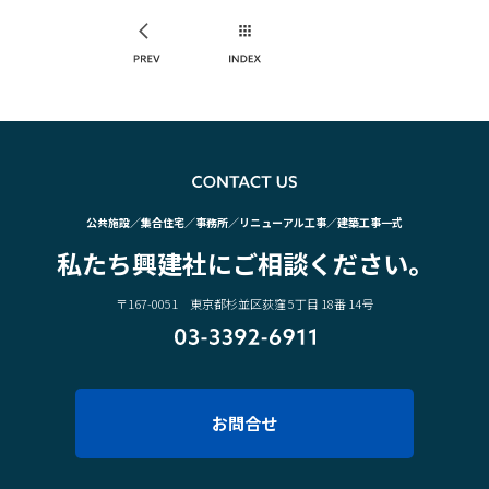
PREV
INDEX
CO
公共施設／集合住宅／事務所／リニューアル工事／建築工事一式
私たち興建社にご相談ください。
〒167-0051 東京都杉並区荻窪 5丁目 18番 14号
03-3392-6911
お問合せ