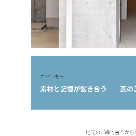
カパラもみ
素材と記憶が響き合う——瓦の
地元のご縁で古くから