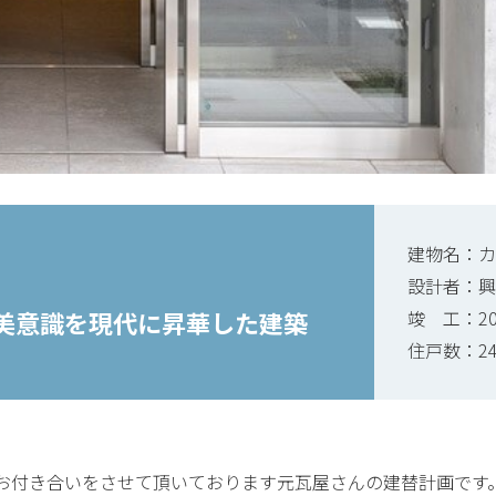
建物名：カ
設計者：興
竣 工：20
美意識を現代に昇華した建築
住戸数：2
お付き合いをさせて頂いております元瓦屋さんの建替計画です