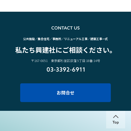
CO
公共施設／集合住宅／事務所／リニューアル工事／建築工事一式
私たち興建社にご相談ください。
〒167-0051 東京都杉並区荻窪 5丁目 18番 14号
03-3392-6911
お問合せ
↑