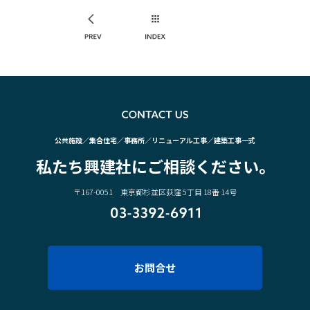
PREV
INDEX
CO
公共施設／集合住宅／事務所／リニューアル工事／建築工事一式
私たち興建社にご相談ください。
〒167-0051 東京都杉並区荻窪 5丁目 18番 14号
03-3392-6911
お問合せ