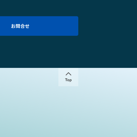
お問合せ
↑
Copyright KOKENSHA Co., L